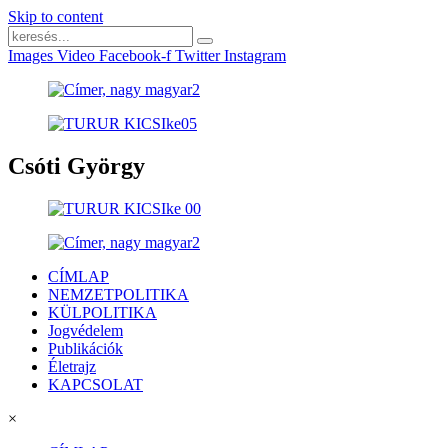
Skip to content
Images
Video
Facebook-f
Twitter
Instagram
Csóti György
CÍMLAP
NEMZETPOLITIKA
KÜLPOLITIKA
Jogvédelem
Publikációk
Életrajz
KAPCSOLAT
×