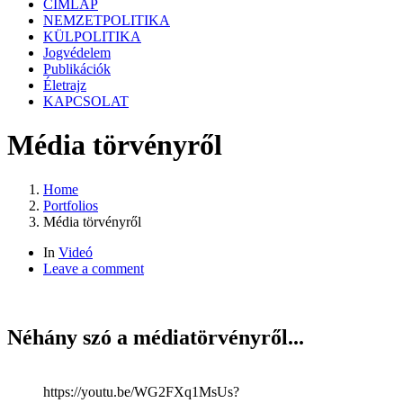
CÍMLAP
NEMZETPOLITIKA
KÜLPOLITIKA
Jogvédelem
Publikációk
Életrajz
KAPCSOLAT
Média törvényről
Home
Portfolios
Média törvényről
In
Videó
Leave a comment
Néhány szó a médiatörvényről...
https://youtu.be/WG2FXq1MsUs?