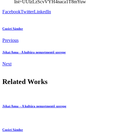
list=UUlzLzScvVYH4naca1T8mYuw
Facebook
Twitter
LinkedIn
Csoóri Sándor
Previous
Jókai Anna - A kultúra nemzetmentő szerepe
Next
Related Works
Jókai Anna – A kultúra nemzetmentő szerepe
Csoóri Sándor