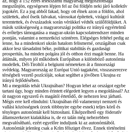
az, hogy a 152 ezres lélekszámú magyarság megosztottsága
megszűnjön, egységesen lépjen fel az ősi földjén neki járó kollektív
jogokért. Ez a jog abból fakad, hogy ott élnek azon a földön, ahol
születtek, ahol őseik falvakat, városokat építettek, virágzó kultúrát
teremtettek, és évszázadok során vérükkel védték szülőföldjüket. A
másik szükségesség a magyarországi politika ez irányú egyértelmű
és erőteljes támogatása a magyar-ukrán kapcsolatrendszer minden
pontján, valamint a nemzetközi szintéren. Elégséges feltétel pedig az
lenne, ha a mindenkori ukrán hatalom felismerné, országában csak
akkor lesz társadalmi béke, politikai stabilitás és gazdasági
prosperitás, ha minden polgára jól és otthon érzi magát benne. Ha
átlátnák, milyen jól működnek Európában a különböző autonómia
modellek, Dél-Tiroltól a belgiumi németeken át a finnországi
svédekig. Magyarország az Európai Unió tagjaként, visszaszerezve
térségbeli vezető pozícióját, sokat segíthet a jövőben Ukrajna ez
irányú fejlődésében.
Mi a megoldás tehát Ukrajnában? Hogyan lehet az országot egybe
tartani úgy, hogy minden érintett elégedett legyen a megoldással? Az
út nagyon egyszerű és magától értetődő, de nehezen lesz járható.
Mégis erre kell elindulni: Ukrajnában élő valamennyi nemzeti és
vallási közösségnek (ezek többnyire egybe esnek) teljes körű és
tényleges autonómiát kell biztosítani. Elképzelhető egy föderatív
államszerkezet kialakítása is, de ez talán még nehezebben
megvalósítható, ezért egyelőre induljunk ki az autonómiából.
Autonómiát jelenleg csak a Krím félsziget élvez. Ennek történelmi