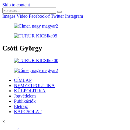
Skip to content
Images
Video
Facebook-f
Twitter
Instagram
Csóti György
CÍMLAP
NEMZETPOLITIKA
KÜLPOLITIKA
Jogvédelem
Publikációk
Életrajz
KAPCSOLAT
×