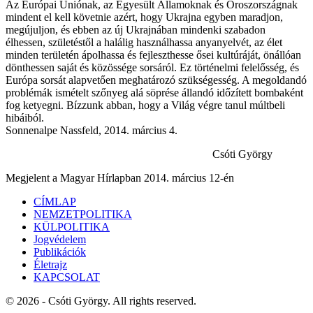
Az Európai Uniónak, az Egyesült Államoknak és Oroszországnak
mindent el kell követnie azért, hogy Ukrajna egyben maradjon,
megújuljon, és ebben az új Ukrajnában mindenki szabadon
élhessen, születéstől a halálig használhassa anyanyelvét, az élet
minden területén ápolhassa és fejleszthesse ősei kultúráját, önállóan
dönthessen saját és közössége sorsáról. Ez történelmi felelősség, és
Európa sorsát alapvetően meghatározó szükségesség. A megoldandó
problémák ismételt szőnyeg alá söprése állandó időzített bombaként
fog ketyegni. Bízzunk abban, hogy a Világ végre tanul múltbeli
hibáiból.
Sonnenalpe Nassfeld, 2014. március 4.
Csóti György
Megjelent a Magyar Hírlapban 2014. március 12-én
CÍMLAP
NEMZETPOLITIKA
KÜLPOLITIKA
Jogvédelem
Publikációk
Életrajz
KAPCSOLAT
© 2026 - Csóti György. All rights reserved.