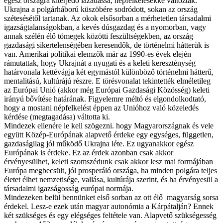
egész országra kiterjedő lázadássá, népfelkelésekké változtak.
Ukrajna a polgárháború küszöbére sodródott, sokan az ország
szétesésétől tartanak. Az okok elsősorban a mérhetetlen társadalmi
igazságtalanságokban, a kevés dúsgazdag és a nyomorban, vagy
annak szélén élő tömegek közötti feszültségekben, az ország
gazdasági sikertelenségében keresendők, de történelmi hátterük is
van. Amerikai politikai elemzők már az 1990-es évek elején
rámutattak, hogy Ukrajnát a nyugati és a keleti kereszténység
határvonala kettévágja két egymástól különböző történelmi hátterű,
mentalitású, kultúrájú részre. E törésvonalat tekintették elméletileg
az Európai Unió (akkor még Európai Gazdasági Közösség) keleti
irányú bővítése határának. Figyelemre méltó és elgondolkodtató,
hogy a mostani népfelkelést éppen az Unióhoz való közeledés
kérdése (megtagadása) váltotta ki.
Mindezek ellenére le kell szögezni. hogy Magyarországnak és vele
együtt Közép-Európának alapvető érdeke egy egységes, független,
gazdaságilag jól működő Ukrajna léte. Ez ugyanakkor egész
Európának is érdeke. Ez az érdek azonban csak akkor
érvényesülhet, keleti szomszédunk csak akkor lesz mai formájában
Európa megbecsült, jól prosperáló országa, ha minden polgára teljes
életet élhet nemzetisége, vallása, kultúrája szerint, és ha érvényesül a
társadalmi igazságosság európai normája.
Mindezeken belül bennünket első sorban az ott élő magyarság sorsa
érdekel. Lesz-e ezek után magyar autonómia a Kárpátalján? Ennek
két szükséges és egy elégséges feltétele van. Alapvető szükségesség