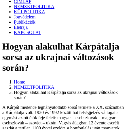
CÍMLAP
NEMZETPOLITIKA
KÜLPOLITIKA
Jogvédelem
Publikációk
Életrajz
KAPCSOLAT
Hogyan alakulhat Kárpátalja
sorsa az ukrajnai változások
során?
Home
NEMZETPOLITIKA
Hogyan alakulhat Kárpátalja sorsa az ukrajnai változások
során?
A Kárpát-medence leghányatottabb sorsú területe a XX. században
a Kárpátalja volt. 1920 és 1992 között hat felségjelzés váltogatta
egymást az ott élők feje felett: magyar – csehszlovák – magyar –
csehszlovák – szovjet – ukrán. Vagyis átlagban 12 évente cserélt
gazdát a terület. 1100 évvel ezelőtt, a honfoglalás után magyarok