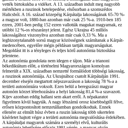
vették birtokukba a vidéket. A 13. században indult meg nagyobb
mértékben a ruszinok betelepedése, elsősorban a szomszédos
Halicsból. A 16. század közepéig Kárpátalja lakosságának 65-70 %-
a magyar volt, 1880-ban azonban már csak 25 %-a. 1910-ben 185
ezren, 2001-ben pedig 152 ezren vallották magukat magyarnak, ez
utóbbi 12 %-os részarányt jelent. Egész Ukrajna 45 milliós
lakosságához viszonyítva azonban már csak 0,33 %. Ma a
legbizonytalanabb sorsú magyar közösségnek számítanak a Kárpát-
medencében, egyelőre mégis példásan tartják magyarságukat.
Megoldást itt is a tényleges és teljes körű autonómia biztosítása
jelentene.
Az autonómia gondolata nem idegen e tájon. Már a trianoni
békediktátum előtt, a történelmi Magyarországon komolyan
felmerült a XIX. században nemzetté formálódott többségi lakosság,
a ruszinok autonómiája. Az Ukrajnához csatolt Kárpátalján 1991.
december elsején megtartott népszavazáson a lakosság 78 %-a a
területi autonómiára voksolt. Ezen belül a beregszászi magyar
autonóm körzet létrehozására a helyi lakosság 81,4 %-a szavazott.
Kijev azonban eddig hallani sem akart erről. A népakaratot
figyelmen kívül hagyták. A nagy létszámú orosz kisebbségtől félve,
erősen központosított nemzetállamban gondolkodtak. Ennek
ellenére az elmúlt húsz évben a ruszin lakosság több sikertelen
kísérletet hajtott végre a területi autonómia megvalósítása érdekében.
A kárpátaljai magyarok számára a személyi elvű, kulturális
autonómia lehetősége először 1991 végén, a magyar-ukrán