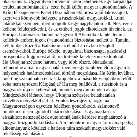
okai vannak. Ugyanilyen történelmi okai lehetnének egy kárpátaljai
területi autonómiának is, ezen belül külön magyar autonómiának. A
Krím félszigeten és Kelet-Ukrajnában élő orosz ajkú lakosságnak
azért van könnyebb helyzete a ruszinokkal, magyarokkal, krími
tatárokkal szemben, mert mögöttük egy nagyhatalom áll. Nos, ezen
kellene felülemelkedni, és az emberi jogok elkötelezett híveinek, az
Európai Uniónak valamint az Egyesült Államoknak hitet tenni a
kollektív emberi jogok (=autonómia) biztosítása mellett is. Tanulni
kell többek között a Balkánon az elmúlt 25 évben lezajlott
eseményekből. Európa békéje, nyugalma, biztonsága, gazdasági
prosperitása függ most attól, mi történik keleti szomszédunkkal.
Ha Ukrajna szétesne három, vagy több részre, óhatatlanul
felmerülne a mai magyar határ mentén egy tömbben élő magyarok
helyzetének határmódosítással történő megoldása. Ha Krím leválhat,
miért ne szakadhatna el az Ukrajnához a második világháború előtt
soha nem tartozott Kárpátalja? Ha meg önállósul, a ruszinok és a
magyarok útja is kettéválhat, aminek megvan minden alapja.
Mindezekből látható, hogy Ukrajna szétesése beláthatatlan
következményekkel járhat. Fontos leszögezni, hogy ma
Magyarországon egyetlen felelősen gondolkodó, számottevő
politikai erő sem gondol határmódosításra. Ugyanakkor az
elszakított nemzetrészek autonómiájának kérdése meghatározó a
magyar közgondolkodásban. A mindenkori magyar kormányt pedig
alkotmányunk kötelezi a határon túlra szakadt magyarokért való
felelősség vállalására.