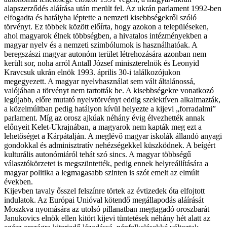
alapszerződés aláírása után merült fel. Az ukrán parlament 1992-ben
elfogadta és hatályba léptette a nemzeti kisebbségekről szóló
törvényt. Ez többek között előírta, hogy azokon a településeken,
ahol magyarok élnek többségben, a hivatalos intézményekben a
magyar nyelv és a nemzeti szimbólumok is használhatóak. A
beregszászi magyar autonóm terület létrehozására azonban nem
került sor, noha arról Antall József miniszterelnök és Leonyid
Kravcsuk ukrán elnök 1993. április 30-i találkozójukon
megegyezett. A magyar nyelvhasználat sem vált általánossá,
valójában a törvényt nem tartották be. A kisebbségekre vonatkozó
legújabb, előre mutató nyelvtörvényt eddig szelektíven alkalmazták,
a közelmúltban pedig hatályon kívül helyezte a kijevi „forradalmi”
parlament. Míg az orosz ajkúak néhány évig élvezhették annak
előnyeit Kelet-Ukrajnában, a magyarok nem kapták meg ezt a
lehetőséget a Kárpátalján. A meglévő magyar iskolák állandó anyagi
gondokkal és adminisztratív nehézségekkel küszködnek. A beígért
kulturális autonómiáról tehát szó sincs. A magyar többségű
választókörzetet is megszüntették, pedig ennek helyreállítására a
magyar politika a legmagasabb szinten is szót emelt az elmúlt
években.
Kijevben tavaly ősszel felszínre törtek az évtizedek óta elfojtott
indulatok. Az Európai Unióval kötendő megállapodás aláírását
Moszkva nyomására az utolsó pillanatban megtagadó oroszbarát
Janukovics elnök ellen kitört kijevi tüntetések néhány hét alatt az