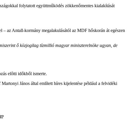
országokkal folytatott együttműködés zökkenőmentes kialakítását
 fel – az Antall-kormány megalakulásától az MDF hőskorán át egészen
miszerint ő közjogilag tízmillió magyar miniszterelnöke ugyan, de
zás előtti időkből ismerte.
 Martonyi János által említett híres kijelentése például a felvidéki
l?