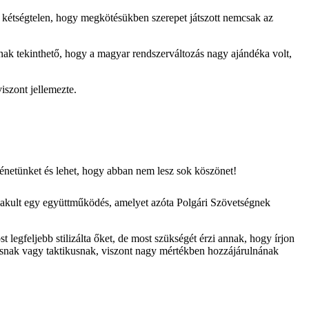
r kétségtelen, hogy megkötésükben szerepet játszott nemcsak az
ak tekinthető, hogy a magyar rendszerváltozás nagy ajándéka volt,
iszont jellemezte.
énetünket és lehet, hogy abban nem lesz sok köszönet!
lakult egy együttműködés, amelyet azóta Polgári Szövetségnek
legfeljebb stilizálta őket, de most szükségét érzi annak, hogy írjon
mosnak vagy taktikusnak, viszont nagy mértékben hozzájárulnának