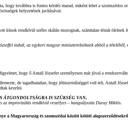
ozta, hogy továbbra is fontos kérdés marad, miként lehet a szomszédos 
özösségek helyzetének javításával.
ott írások rendkívül széles skálán mozognak, számtalan témát ölelnek
zseffel indult, az egykori magyar miniszterelnöknek abból a tételéből, 
 figyelmet, hogy ő Antall Józsefet személyesen már jóval a rendszerválto
ellemezte, de tagadhatatlan, hogy jóhiszeműséggel volt teli. Antall József
dtak kezelni.
S ÁTGONDOLTSÁGRA IS SZÜKSÉG VAN,
s az improvizálás rendkívül veszélyes – hangsúlyozta Duray Miklós.
énye a Magyarország és szomszédai között kötött alapszerződésekrő