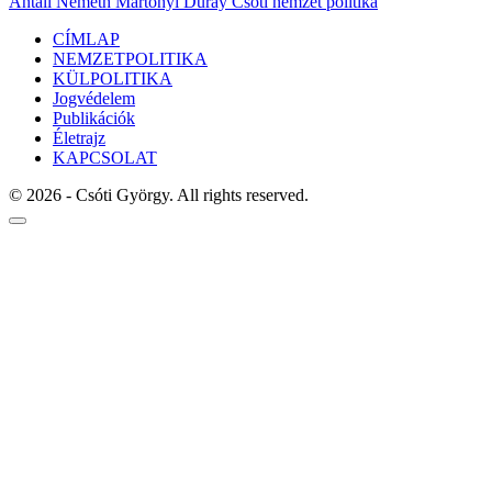
Antall Németh Martonyi Duray Csóti nemzet politika
CÍMLAP
NEMZETPOLITIKA
KÜLPOLITIKA
Jogvédelem
Publikációk
Életrajz
KAPCSOLAT
© 2026 - Csóti György. All rights reserved.