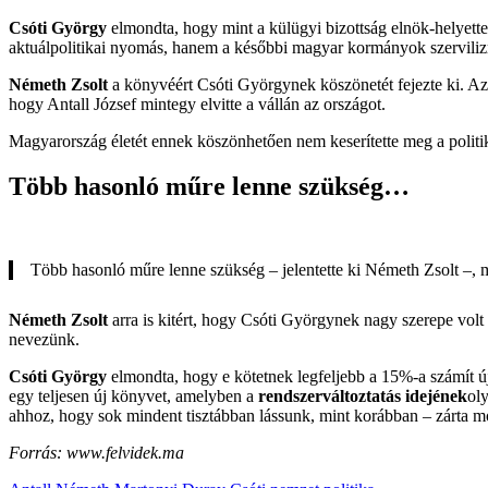
Csóti György
elmondta, hogy mint a külügyi bizottság elnök-helyett
aktuálpolitikai nyomás, hanem a későbbi magyar kormányok szerviliz
Németh Zsolt
a könyvéért Csóti Györgynek köszönetét fejezte ki. Az
hogy Antall József mintegy elvitte a vállán az országot.
Magyarország életét ennek köszönhetően nem keserítette meg a politikai
Több hasonló műre lenne szükség…
Több hasonló műre lenne szükség – jelentette ki Németh Zsolt –, 
Németh Zsolt
arra is kitért, hogy Csóti Györgynek nagy szerepe vo
nevezünk.
Csóti György
elmondta, hogy e kötetnek legfeljebb a 15%-a számít újn
egy teljesen új könyvet, amelyben a
rendszerváltoztatás idejének
ol
ahhoz, hogy sok mindent tisztábban lássunk, mint korábban – zárta mo
Forrás: www.felvidek.ma