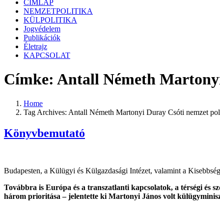
CÍMLAP
NEMZETPOLITIKA
KÜLPOLITIKA
Jogvédelem
Publikációk
Életrajz
KAPCSOLAT
Címke:
Antall Németh Martonyi
Home
Tag Archives: Antall Németh Martonyi Duray Csóti nemzet pol
Könyvbemutató
Budapesten, a Külügyi és Külgazdasági Intézet, valamint a Kisebbség
Továbbra is Európa és a transzatlanti kapcsolatok, a térségi és 
három prioritása – jelentette ki Martonyi János volt külügyminisz