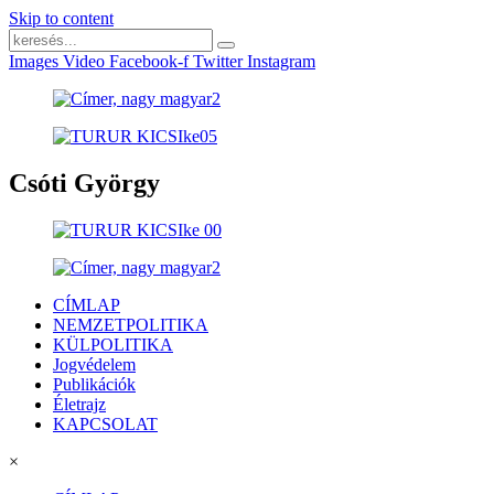
Skip to content
Images
Video
Facebook-f
Twitter
Instagram
Csóti György
CÍMLAP
NEMZETPOLITIKA
KÜLPOLITIKA
Jogvédelem
Publikációk
Életrajz
KAPCSOLAT
×