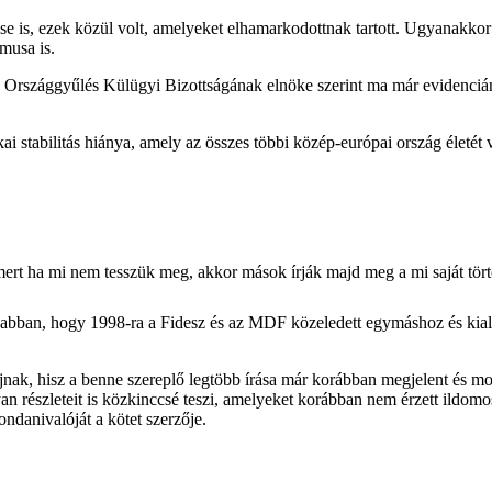
ese is, ezek közül volt, amelyeket elhamarkodottnak tartott. Ugyanakko
musa is.
 Országgyűlés Külügyi Bizottságának elnöke szerint ma már evidencián
 stabilitás hiánya, amely az összes többi közép-európai ország életét v
mert ha mi nem tesszük meg, akkor mások írják majd meg a mi saját tört
lt abban, hogy 1998-ra a Fidesz és az MDF közeledett egymáshoz és kia
ak, hisz a benne szereplő legtöbb írása már korábban megjelent és most 
yan részleteit is közkinccsé teszi, amelyeket korábban nem érzett ildo
ndanivalóját a kötet szerzője.