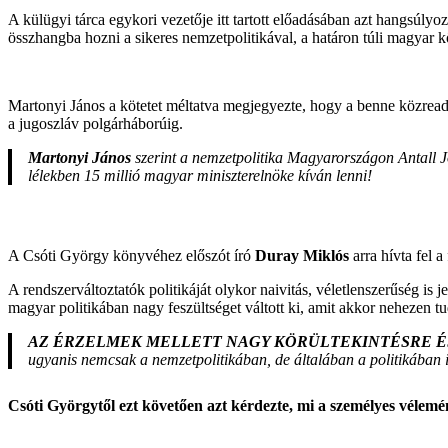
A külügyi tárca egykori vezetője itt tartott előadásában azt hangsúly
összhangba hozni a sikeres nemzetpolitikával, a határon túli magyar k
Martonyi János a kötetet méltatva megjegyezte, hogy a benne közread
a jugoszláv polgárháborúig.
Martonyi János
szerint a nemzetpolitika Magyarországon Antall Jó
lélekben 15 millió magyar miniszterelnöke kíván lenni!
A Csóti György könyvéhez előszót író
Duray Miklós
arra hívta fel a
A rendszerváltoztatók politikáját olykor naivitás, véletlenszerűség is j
magyar politikában nagy feszültséget váltott ki, amit akkor nehezen tu
AZ ÉRZELMEK MELLETT NAGY KÖRÜLTEKINTÉSRE É
ugyanis nemcsak a nemzetpolitikában, de általában a politikában i
Csóti Györgytől ezt követően azt kérdezte, mi a személyes vélem