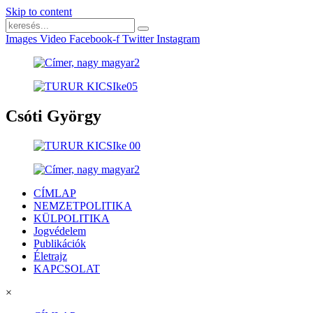
Skip to content
Images
Video
Facebook-f
Twitter
Instagram
Csóti György
CÍMLAP
NEMZETPOLITIKA
KÜLPOLITIKA
Jogvédelem
Publikációk
Életrajz
KAPCSOLAT
×