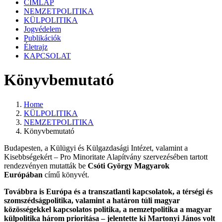
CÍMLAP
NEMZETPOLITIKA
KÜLPOLITIKA
Jogvédelem
Publikációk
Életrajz
KAPCSOLAT
Könyvbemutató
Home
KÜLPOLITIKA
NEMZETPOLITIKA
Könyvbemutató
Budapesten, a Külügyi és Külgazdasági Intézet, valamint a
Kisebbségekért – Pro Minoritate Alapítvány szervezésében tartott
rendezvényen mutatták be
Csóti György Magyarok
Európában
című könyvét.
Továbbra is Európa és a transzatlanti kapcsolatok, a térségi és
szomszédságpolitika, valamint a határon túli magyar
közösségekkel kapcsolatos politika, a nemzetpolitika a magyar
külpolitika három prioritása – jelentette ki Martonyi János volt