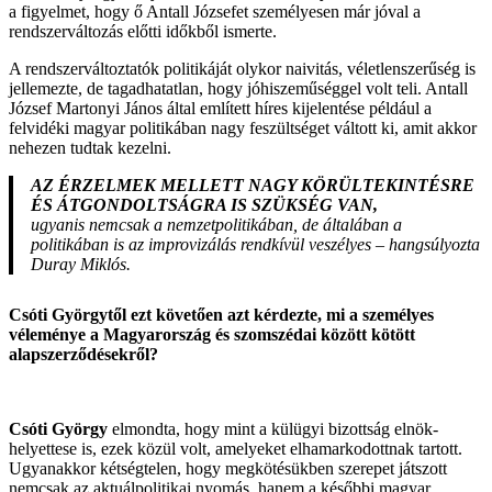
a figyelmet, hogy ő Antall Józsefet személyesen már jóval a
rendszerváltozás előtti időkből ismerte.
A rendszerváltoztatók politikáját olykor naivitás, véletlenszerűség is
jellemezte, de tagadhatatlan, hogy jóhiszeműséggel volt teli. Antall
József Martonyi János által említett híres kijelentése például a
felvidéki magyar politikában nagy feszültséget váltott ki, amit akkor
nehezen tudtak kezelni.
AZ ÉRZELMEK MELLETT NAGY KÖRÜLTEKINTÉSRE
ÉS ÁTGONDOLTSÁGRA IS SZÜKSÉG VAN,
ugyanis nemcsak a nemzetpolitikában, de általában a
politikában is az improvizálás rendkívül veszélyes – hangsúlyozta
Duray Miklós.
Csóti Györgytől ezt követően azt kérdezte, mi a személyes
véleménye a Magyarország és szomszédai között kötött
alapszerződésekről?
Csóti György
elmondta, hogy mint a külügyi bizottság elnök-
helyettese is, ezek közül volt, amelyeket elhamarkodottnak tartott.
Ugyanakkor kétségtelen, hogy megkötésükben szerepet játszott
nemcsak az aktuálpolitikai nyomás, hanem a későbbi magyar