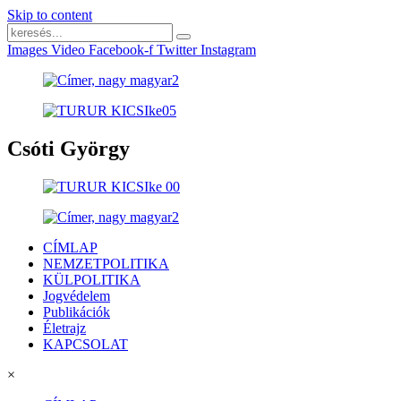
Skip to content
Images
Video
Facebook-f
Twitter
Instagram
Csóti György
CÍMLAP
NEMZETPOLITIKA
KÜLPOLITIKA
Jogvédelem
Publikációk
Életrajz
KAPCSOLAT
×