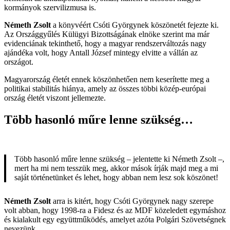
kormányok szervilizmusa is.
Németh Zsolt
a könyvéért Csóti Györgynek köszönetét fejezte ki.
Az Országgyűlés Külügyi Bizottságának elnöke szerint ma már
evidenciának tekinthető, hogy a magyar rendszerváltozás nagy
ajándéka volt, hogy Antall József mintegy elvitte a vállán az
országot.
Magyarország életét ennek köszönhetően nem keserítette meg a
politikai stabilitás hiánya, amely az összes többi közép-európai
ország életét viszont jellemezte.
Több hasonló műre lenne szükség…
Több hasonló műre lenne szükség – jelentette ki Németh Zsolt –,
mert ha mi nem tesszük meg, akkor mások írják majd meg a mi
saját történetünket és lehet, hogy abban nem lesz sok köszönet!
Németh Zsolt
arra is kitért, hogy Csóti Györgynek nagy szerepe
volt abban, hogy 1998-ra a Fidesz és az MDF közeledett egymáshoz
és kialakult egy együttműködés, amelyet azóta Polgári Szövetségnek
nevezünk.