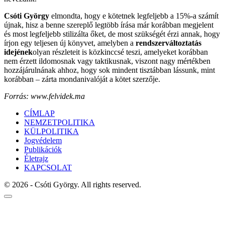
Csóti György
elmondta, hogy e kötetnek legfeljebb a 15%-a számít
újnak, hisz a benne szereplő legtöbb írása már korábban megjelent
és most legfeljebb stilizálta őket, de most szükségét érzi annak, hogy
írjon egy teljesen új könyvet, amelyben a
rendszerváltoztatás
idejének
olyan részleteit is közkinccsé teszi, amelyeket korábban
nem érzett ildomosnak vagy taktikusnak, viszont nagy mértékben
hozzájárulnának ahhoz, hogy sok mindent tisztábban lássunk, mint
korábban – zárta mondanivalóját a kötet szerzője.
Forrás: www.felvidek.ma
CÍMLAP
NEMZETPOLITIKA
KÜLPOLITIKA
Jogvédelem
Publikációk
Életrajz
KAPCSOLAT
© 2026 - Csóti György. All rights reserved.