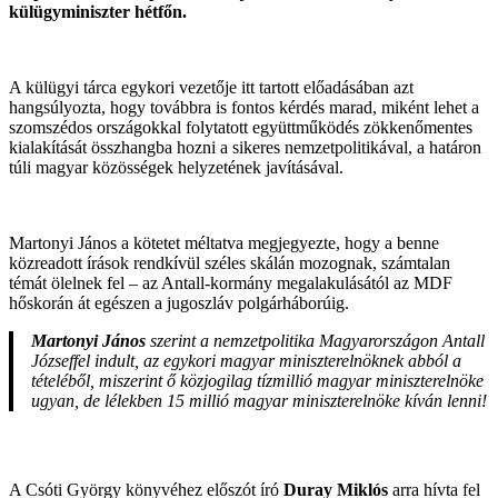
külügyminiszter hétfőn.
A külügyi tárca egykori vezetője itt tartott előadásában azt
hangsúlyozta, hogy továbbra is fontos kérdés marad, miként lehet a
szomszédos országokkal folytatott együttműködés zökkenőmentes
kialakítását összhangba hozni a sikeres nemzetpolitikával, a határon
túli magyar közösségek helyzetének javításával.
Martonyi János a kötetet méltatva megjegyezte, hogy a benne
közreadott írások rendkívül széles skálán mozognak, számtalan
témát ölelnek fel – az Antall-kormány megalakulásától az MDF
hőskorán át egészen a jugoszláv polgárháborúig.
Martonyi János
szerint a nemzetpolitika Magyarországon Antall
Józseffel indult, az egykori magyar miniszterelnöknek abból a
tételéből, miszerint ő közjogilag tízmillió magyar miniszterelnöke
ugyan, de lélekben 15 millió magyar miniszterelnöke kíván lenni!
A Csóti György könyvéhez előszót író
Duray Miklós
arra hívta fel