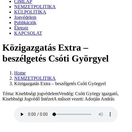
CÍMLAP
NEMZETPOLITIKA
KÜLPOLITIKA
Jogvédelem
Publikációk
Életrajz
KAPCSOLAT
Közigazgatás Extra –
beszélgetés Csóti Györgyel
Home
NEMZETPOLITIKA
Közigazgatás Extra – beszélgetés Csóti Györgyel
Téma: Kisebbségi jogvédelemVendég: Csóti György igazgató,
Kisebbségi Jogvédő IntézetA műsort vezeti: Adorján András