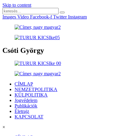
Skip to content
Images
Video
Facebook-f
Twitter
Instagram
Csóti György
CÍMLAP
NEMZETPOLITIKA
KÜLPOLITIKA
Jogvédelem
Publikációk
Életrajz
KAPCSOLAT
×