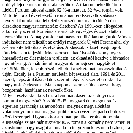
erdélyi fejedelmek uralma alá kerültek. A trianoni békediktátum
idején Partium lakosságának 62 %-a magyar, 32 %-a román volt.
Mi történt a 23 évvel ezelőtti romániai rendszerváltoztatásnak
nevezett fordulat óta délkeleti szomszédunk mai területén élő
elszakított magyar nemzetrész életében? Az 1991-ben elfogadott
alkotmány szerint Románia a románok egységes és oszthatatlan
nemzetállama. A magyarok tehát másodrendű állampolgárok. Már az
induláskor nem teljesült az erdélyi magyarok Újvári Ferenc által oly
szépen kifejtett óhaja és elvárása. A klasszikus kisebbségi jogok
töredéke sem teljesült. Módszeresen akadályozták az anyanyelv
használatát az élet minden területén, az oktatástól kezdve a hivatalos
ügyintézésig. A kiábrándult magyarok tömegesen hagyták el
szülőföldjüket, kisebb részük elindult a szisztematikus asszimiláció
útján. Erdély és a Partium területén két évtized alatt, 1991 és 2011
között, népszámlálási adatok szerint négyszázezerrel csökkent a
magyarok lélekszáma. Ma is naponta szembesülnek azzal, hogy
bozgornak, hazátlannak nevezik őket.
Milyen esélyekkel küzd ma a fennmaradásért az erdélyi és a
partiumi magyarság? A szülőföldön magyarként megmaradás
egyetlen garanciája az autonómia, melynek megvalósítása
valamennyi romániai magyar politikai szervezet és párt célkitűzései
között szerepel. Ugyanakkor a román politikai erők autonómia
ellenessége szinte már hisztérikus. A román alkotmány nem ismeri el
az őshonos magyarságot államalkotó tényezőnek, és nem biztosítja a
kisebbségek kollektív jogait. Az erdélyi és partiumi autonómia