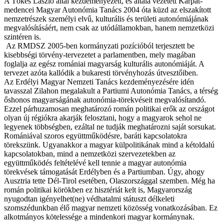
A Tőkés László által kezdeményezett, és általa vezetett Kárpát-
medencei Magyar Autonómia Tanács 2004 óta küzd az elszakított
nemzetrészek személyi elvű, kulturális és területi autonómiájának
megvalósításáért, nem csak az utódállamokban, hanem nemzetközi
szintéren is.
Az RMDSZ 2005-ben kormányzati pozícióból terjesztett be
kisebbségi törvény-tervezetet a parlamentben, mely magában
foglalja az egész romániai magyarság kulturális autonómiáját. A
tervezet azóta kallódik a bukaresti törvényhozás útvesztőiben.
Az Erdélyi Magyar Nemzeti Tanács kezdeményezésére idén
tavasszal Zilahon megalakult a Partiumi Autonómia Tanács, a térség
őshonos magyarságának autonómia-törekvéseit megvalósítandó.
Ezzel párhuzamosan meghatározó román politikai erők az országot
olyan új régiókra akarják felosztani, hogy a magyarok sehol ne
legyenek többségben, ezáltal ne tudják meghatározni saját sorsukat.
Romániával szoros együttműködésre, baráti kapcsolatokra
törekszünk. Ugyanakkor a magyar külpolitikának mind a kétoldalú
kapcsolatokban, mind a nemzetközi szervezetekben az
együttműködés feltételévé kell tennie a magyar autonómia
törekvések támogatását Erdélyben és a Partiumban. Úgy, ahogy
Ausztria tette Dél-Tirol esetében, Olaszországgal szemben. Még ha
román politikai körökben ez hisztériát kelt is, Magyarország
nyugodtan igényelhet(ne) védhatalmi státuszt délkeleti
szomszédunkban élő magyar nemzeti közösség vonatkozásában. Ez
alkotmányos kötelessége a mindenkori magyar kormánynak.