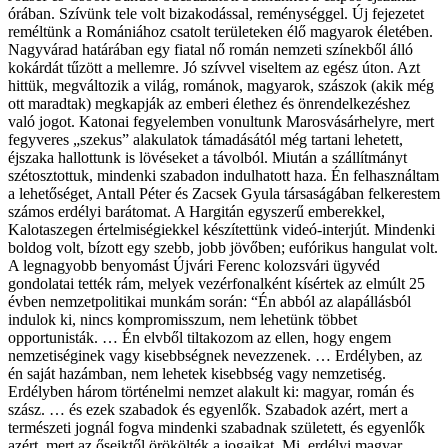
órában. Szívünk tele volt bizakodással, reménységgel. Új fejezetet
reméltünk a Romániához csatolt területeken élő magyarok életében.
Nagyvárad határában egy fiatal nő román nemzeti színekből álló
kokárdát tűzött a mellemre. Jó szívvel viseltem az egész úton. Azt
hittük, megváltozik a világ, románok, magyarok, szászok (akik még
ott maradtak) megkapják az emberi élethez és önrendelkezéshez
való jogot. Katonai fegyelemben vonultunk Marosvásárhelyre, mert
fegyveres „szekus” alakulatok támadásától még tartani lehetett,
éjszaka hallottunk is lövéseket a távolból. Miután a szállítmányt
szétosztottuk, mindenki szabadon indulhatott haza. Én felhasználtam
a lehetőséget, Antall Péter és Zacsek Gyula társaságában felkerestem
számos erdélyi barátomat. A Hargitán egyszerű emberekkel,
Kalotaszegen értelmiségiekkel készítettünk videó-interjút. Mindenki
boldog volt, bízott egy szebb, jobb jövőben; eufórikus hangulat volt.
A legnagyobb benyomást Újvári Ferenc kolozsvári ügyvéd
gondolatai tették rám, melyek vezérfonalként kísértek az elmúlt 25
évben nemzetpolitikai munkám során: “Én abból az alapállásból
indulok ki, nincs kompromisszum, nem lehetünk többet
opportunisták. … Én elvből tiltakozom az ellen, hogy engem
nemzetiséginek vagy kisebbségnek nevezzenek. … Erdélyben, az
én saját hazámban, nem lehetek kisebbség vagy nemzetiség.
Erdélyben három történelmi nemzet alakult ki: magyar, román és
szász. … és ezek szabadok és egyenlők. Szabadok azért, mert a
természeti jognál fogva mindenki szabadnak született, és egyenlők
azért, mert az őseiktől örökölték a jogaikat. Mi, erdélyi magyar