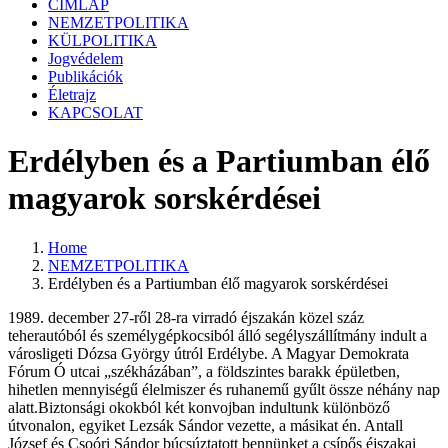
CÍMLAP
NEMZETPOLITIKA
KÜLPOLITIKA
Jogvédelem
Publikációk
Életrajz
KAPCSOLAT
Erdélyben és a Partiumban élő
magyarok sorskérdései
Home
NEMZETPOLITIKA
Erdélyben és a Partiumban élő magyarok sorskérdései
1989. december 27-ről 28-ra virradó éjszakán közel száz
teherautóból és személygépkocsiból álló segélyszállítmány indult a
városligeti Dózsa György útról Erdélybe. A Magyar Demokrata
Fórum Ó utcai „székházában”, a földszintes barakk épületben,
hihetlen mennyiségű élelmiszer és ruhanemű gyűlt össze néhány nap
alatt.Biztonsági okokból két konvojban indultunk különböző
útvonalon, egyiket Lezsák Sándor vezette, a másikat én. Antall
József és Csoóri Sándor búcsúztatott bennünket a csípős éjszakai