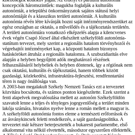
koncepciók háromszintűek: magukba foglalják a kulturális
autonómiát, a települési önkormányzatok sajátos státusú helyi
autonómiáját és a klasszikus területi autonómiát. A kulturális
autonómia révén létre kívánják hozni saját intézményrendszerüket az
egész országban az oktatás, a művelődés és a tájékoztatás területén.
A területi autonómiára vonatkozó elképzelés alapja a kilencvenes
évek végén Csapó József által elkészített székelyföldi autonómia-
statútum tervezet, mely szerint a regionális hatalom törvényhozói és
végrehajtói intézményeket kap, a központi hatalom bizonyos
hatásköröket átruház a regionális hatalomra. A szubszidiaritás elve
alapján a helyben begyűjtött adók meghatározó részének
felhasználásáról helybeliek és helyben döntenek, így a régiónak nem
csak oktatási, kulturális és tájékoztatási, hanem többek között
gazdasági, közlekedési, infrastruktúra-fejlesztési, rendfenntartási
téren is nagy önállósága van.
A 2003-ban megalakult Székely Nemzeti Tanács ezt a tervezetet
közvitára bocsátotta, és számos ponton kiegészítette. Ezek szerint a
fenti alapelvek megvalósulása mellett az autonóm Székelyföldön
szavatolt lenne a teljes és tényleges jogegyenlőség a terület minden
lakója számára, hivatalos nyelve lenne a román mellett a magyar is.
A székelyföldi autonómia fontos eleme a természeti erőforrások és
az ásványkincsek feletti rendelkezés, a saját gazdaságpolitika. A
tervezetet már kétszer beterjesztették a bukaresti parlamentbe, első
alkalommal vita nélkül elvetették, másodszor egyszerűen elfektették.