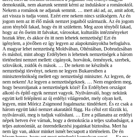
demokraták, nem akarunk semmit kérni az induláskor a románoktól.
Nekem a románok ne adjanak semmit. … mert aki ad, az, amit adott,
azt vissza is tudja vonni. Ezért erre nekem nincs szükségem. Az én
jogom nem az itt élő másik nemzet jogaiból származik. Az én jogom
azon tényből fakad, hogy én itt születtem. Meg azon tényből fakad,
hogy az én őseim itt falvakat, városokat, kulturális intézményeket
hoztak létre, és akkor én itt nem lehetek nemzetiség! Ezt én
igénylem, a jövőben ez így legyen az alapokmányokba befoglalva.
A magyar lehet nemzetiség Moldvában, Olténiában, Dobrudzsában
és máshol, mint ahogy Erdélyben is lehetnek nemzetiségek a három
történelmi nemzet mellett: cigányok, horvátok, örmények, szerbek,
szlovákok, zsidók és mások. … De nekem ne készítsék a
nemzetiségi törvényt, nekem ne legyen Bukarestben a
miniszterelnökség mellett egy nemzetiségi miniszter. Az legyen, de
nem nekem! Az legyen a nemzetiségeknek. … Nem engedem meg,
hogy besoroljanak a nemzetiségek közé! Én Erdélyben országot
alkotó és építő egyik nemzet vagyok. Nyilvánvaló, hogy nekünk
együtt kell felépíteni az új erdélyi világrendet, mely olyan kell,
legyen, mint Móricz Zsigmond fogalmazta: tündérkert. És ez csak a
három együtt lakó nemzet akaratától függ. Ha célul ezt tűzzük ki,
nyilvánvaló, meg is tudjuk valósítani. … Erre a pillanatra az erdélyi
népek hetven éve várnak, hogy a demokrácia a teljes szabadságot, a
teljes autonómiát, az önrendelkezési jogainkat biztosítsa. Mert ha
nem így van, akkor minket ismét becsapott a történelem. De én
bízom benne, hogy ezt most mindenki komolyan veszi. … Ez ma