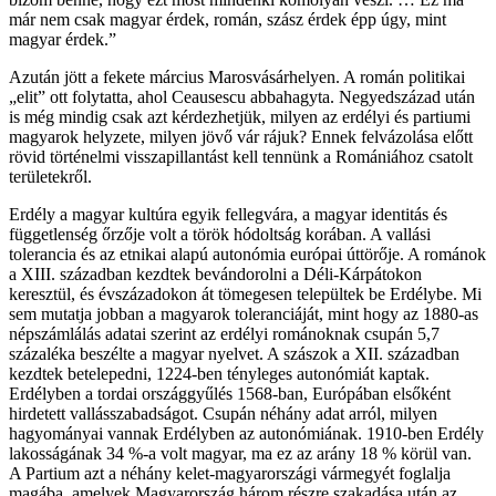
már nem csak magyar érdek, román, szász érdek épp úgy, mint
magyar érdek.”
Azután jött a fekete március Marosvásárhelyen. A román politikai
„elit” ott folytatta, ahol Ceausescu abbahagyta. Negyedszázad után
is még mindig csak azt kérdezhetjük, milyen az erdélyi és partiumi
magyarok helyzete, milyen jövő vár rájuk? Ennek felvázolása előtt
rövid történelmi visszapillantást kell tennünk a Romániához csatolt
területekről.
Erdély a magyar kultúra egyik fellegvára, a magyar identitás és
függetlenség őrzője volt a török hódoltság korában. A vallási
tolerancia és az etnikai alapú autonómia európai úttörője. A románok
a XIII. században kezdtek bevándorolni a Déli-Kárpátokon
keresztül, és évszázadokon át tömegesen települtek be Erdélybe. Mi
sem mutatja jobban a magyarok toleranciáját, mint hogy az 1880-as
népszámlálás adatai szerint az erdélyi románoknak csupán 5,7
százaléka beszélte a magyar nyelvet. A szászok a XII. században
kezdtek betelepedni, 1224-ben tényleges autonómiát kaptak.
Erdélyben a tordai országgyűlés 1568-ban, Európában elsőként
hirdetett vallásszabadságot. Csupán néhány adat arról, milyen
hagyományai vannak Erdélyben az autonómiának. 1910-ben Erdély
lakosságának 34 %-a volt magyar, ma ez az arány 18 % körül van.
A Partium azt a néhány kelet-magyarországi vármegyét foglalja
magába, amelyek Magyarország három részre szakadása után az