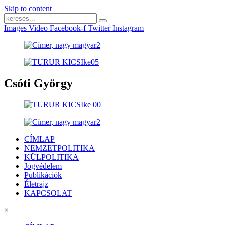
Skip to content
Images
Video
Facebook-f
Twitter
Instagram
Csóti György
CÍMLAP
NEMZETPOLITIKA
KÜLPOLITIKA
Jogvédelem
Publikációk
Életrajz
KAPCSOLAT
×